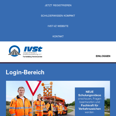
JETZT REGISTRIEREN
SCHILDERWISSEN KOMPAKT
IVST-VZ WEBSITE
KONTAKT
EINLOGGEN
Login-Bereich